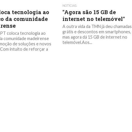
NOTICIAS
loca tecnologia ao
"Agora são 15 GB de
ço da comunidade
internet no telemóvel"
rense
A outra vida da TMN já deu chamadas
grátis e descontos em smartphones,
 PT coloca tecnologia ao
mas agora dá 15 GB de internet no
da comunidade madeirense
telemóvel.Aos...
moção de soluções e novos
Com intuito de reforçar a