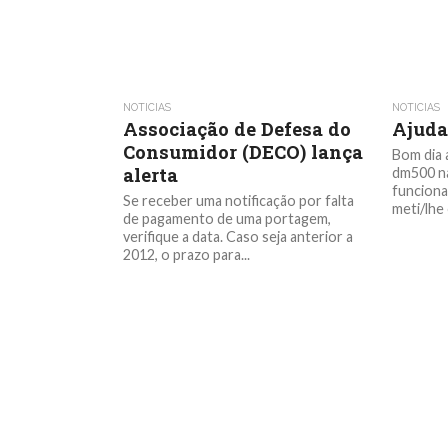
NOTICIAS
NOTICIAS
Associação de Defesa do
Ajuda
Consumidor (DECO) lança
Bom dia 
alerta
dm500 na
funcionar
Se receber uma notificação por falta
meti/lhe 
de pagamento de uma portagem,
verifique a data. Caso seja anterior a
2012, o prazo para...