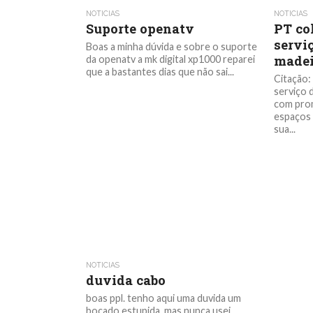
NOTICIAS
NOTICIAS
Suporte openatv
PT co
servi
Boas a minha dúvida e sobre o suporte
madei
da openatv a mk digital xp1000 reparei
que a bastantes dias que não sai...
Citação:
serviço 
com pro
espaços 
sua...
NOTICIAS
duvida cabo
boas ppl. tenho aqui uma duvida um
bocado estupida, mas nunca usei