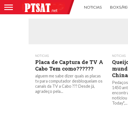
NOTICIAS
BOXS/RE
NOTICIAS
NOTICIAS
Placa de Captura de TV A
Queij
Cabo Tem como??????
mundo
China
alguem me sabe dizer quais as placas
tv para computador desbloqueiam os
Pedaços 
canais da TV a Cabo ??? Desde já,
1450 ant
agradeço pela...
encontra
noticiou
Today",...