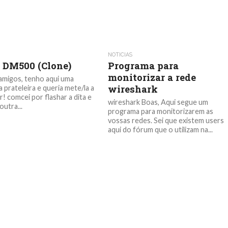
NOTICIAS
 DM500 (Clone)
Programa para
monitorizar a rede
amigos, tenho aqui uma
wireshark
 prateleira e queria mete/la a
! comcei por flashar a dita e
wireshark Boas, Aqui segue um
outra...
programa para monitorizarem as
vossas redes. Sei que existem users
aqui do fórum que o utilizam na...