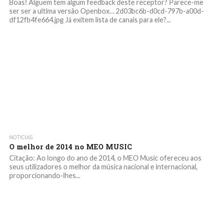
Boas! Alguem tem algum feedback deste receptor? Parece-me
ser ser a ultima versão Openbox… 2d03bc6b-d0cd-797b-a00d-
df12fb4fe664.jpg Já exitem lista de canais para ele?...
NOTICIAS
O melhor de 2014 no MEO MUSIC
Citação: Ao longo do ano de 2014, o MEO Music ofereceu aos
seus utilizadores o melhor da música nacional e internacional,
proporcionando-lhes...