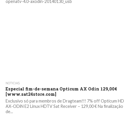
openatv-4.0-axodin-20140130_usb
NOTICIAS
Especial fim-de-semana Opticum AX Odin 129,00€
[www.sat24store.com]
Exclusívo só para membros de Dragteam!!! 7% off Opticum HD
AX-ODiN E2 Linux HDTV Sat Receiver – 129,00 € Na finalização
de...