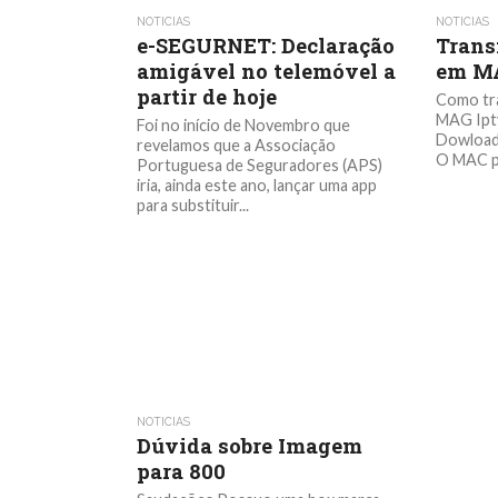
NOTICIAS
NOTICIAS
e-SEGURNET: Declaração
Trans
amigável no telemóvel a
em MA
partir de hoje
Como tra
MAG Iptv
Foi no início de Novembro que
Dowload 
revelamos que a Associação
O MAC pa
Portuguesa de Seguradores (APS)
iria, ainda este ano, lançar uma app
para substituir...
NOTICIAS
Dúvida sobre Imagem
para 800