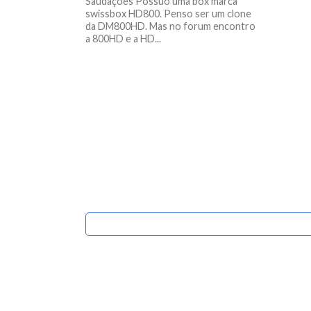
Saudações Possuo uma box marca
swissbox HD800. Penso ser um clone
da DM800HD. Mas no forum encontro
a 800HD e a HD...