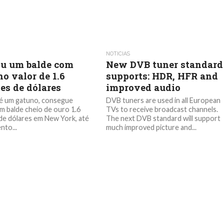
NOTICIAS
u um balde com
New DVB tuner standard
o valor de 1.6
supports: HDR, HFR and
es de dólares
improved audio
 é um gatuno, consegue
DVB tuners are used in all European
m balde cheio de ouro 1.6
TVs to receive broadcast channels.
de dólares em New York, até
The next DVB standard will support
to...
much improved picture and...