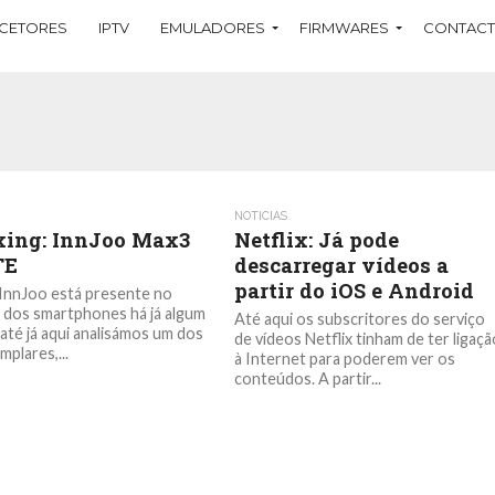
CETORES
IPTV
EMULADORES
FIRMWARES
CONTAC
NOTICIAS
ing: InnJoo Max3
Netflix: Já pode
TE
descarregar vídeos a
partir do iOS e Android
InnJoo está presente no
dos smartphones há já algum
Até aqui os subscritores do serviço
até já aqui analisámos um dos
de vídeos Netflix tinham de ter ligaç
plares,...
à Internet para poderem ver os
conteúdos. A partir...