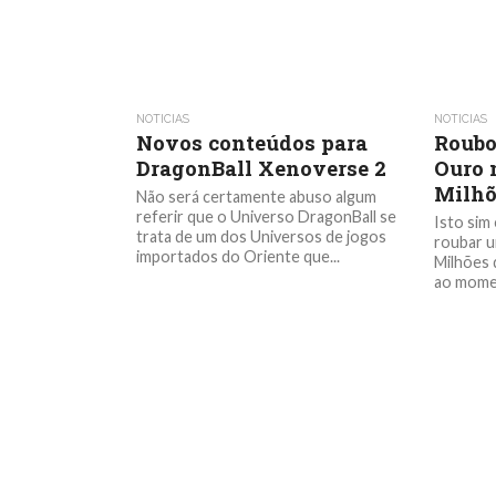
NOTICIAS
NOTICIAS
Novos conteúdos para
Roubo
DragonBall Xenoverse 2
Ouro n
Milhõ
Não será certamente abuso algum
referir que o Universo DragonBall se
Isto sim
trata de um dos Universos de jogos
roubar u
importados do Oriente que...
Milhões 
ao momen