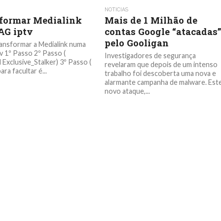
NOTICIAS
formar Medialink
Mais de 1 Milhão de
G iptv
contas Google “atacadas
pelo Gooligan
nsformar a Medialink numa
 1º Passo 2º Passo (
Investigadores de segurança
Exclusive_Stalker) 3º Passo (
revelaram que depois de um intenso
ra facultar é...
trabalho foi descoberta uma nova e
alarmante campanha de malware. Est
novo ataque,...