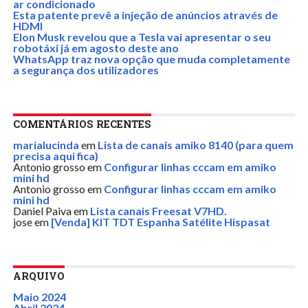
ar condicionado
Esta patente prevê a injeção de anúncios através de
HDMI
Elon Musk revelou que a Tesla vai apresentar o seu
robotáxi já em agosto deste ano
WhatsApp traz nova opção que muda completamente
a segurança dos utilizadores
COMENTÁRIOS RECENTES
marialucinda
em
Lista de canais amiko 8140 (para quem
precisa aqui fica)
Antonio grosso
em
Configurar linhas cccam em amiko
mini hd
Antonio grosso
em
Configurar linhas cccam em amiko
mini hd
Daniel Paiva
em
Lista canais Freesat V7HD.
jose
em
[Venda] KIT TDT Espanha Satélite Hispasat
ARQUIVO
Maio 2024
Abril 2024